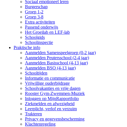
Sociaal emotioneel leren
Burgerschap
Groep 1-2
Groep 3-8
Extra activiteiten
Passend onderwijs
Het Groeilab en LEF-lab
Schoolgids
Schoolinspectie
Praktische info
Aanmelden Samenspeelgroep (0-2 jaar)
Aanmelden Peutersschool (2-4 jaar)
Aanmelden Basisschool (4-13 jaar)
Aanmelden BSO (4-13 jaar)
Schooltijden
Informatie en communicatie
Vrijwillige ouderbijdrage
Schoolvakanties en vrije dagen
Rooster Gym-Zwemmen-Muziek
Inloggen op MijnRapportfolio
Ziekmelden en afwezigheid
Leerplicht, verlof en verzuim
Trakteren
Privacy en gegevensbescherming
Klachtenregeling