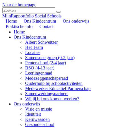
Naar de homepage
MijnRapportfolio
Social Schools
Home
Ons Kindcentrum
Ons onderwijs
Praktische info
Contact
Home
Ons Kindcentrum
Albert Schweitzer
Het Team
Locaties
Samenspeelgroep (0-2 jaar)
Peuterschool (2-4 jaar)
BSO (4-13 jaar)
Leerlingenraad
Medezeggenschapsraad
Ouderhulp bij schoolactiviteiten
Medewerker Educatief Partnerschap
Samenwerkingspartners
Wil jij bij ons komen werken?
Ons onderwijs
Visie en missie
Identiteit
Kernwaarden
Gezonde school