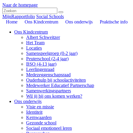
Naar de homepage
MijnRapportfolio
Social Schools
Home
Ons Kindcentrum
Ons onderwijs
Praktische info
Ons Kindcentrum
Albert Schweitzer
Het Team
Locaties
Samenspeelgroep (0-2 jaar)
Peuterschool (2-4 jaar)
BSO (4-13 jaar)
Leerlingenraad
Medezeggenschapsraad
Ouderhulp bij schoolactiviteiten
Medewerker Educatief Partnerschap
Samenwerkingspartners
Wil jij bij ons komen werken?
Ons onderwijs
Visie en missie
Identiteit
Kernwaarden
Gezonde school
Sociaal emotioneel leren