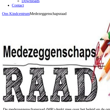
Downloads
Contact
Ons Kindcentrum
Medezeggenschapsraad
De medezeggenschapsraad (MR) denkt mee over het beleid en de ontw