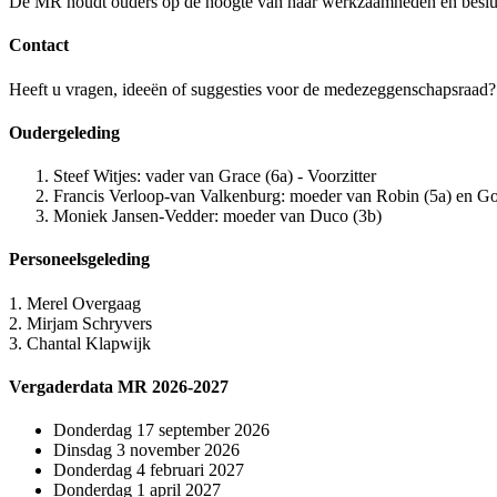
De MR houdt ouders op de hoogte van haar werkzaamheden en besluite
Contact
Heeft u vragen, ideeën of suggesties voor de medezeggenschapsraad
Oudergeleding
Steef Witjes: vader van Grace (6a) - Voorzitter
Francis Verloop-van Valkenburg: moeder van Robin (5a) en Go
Moniek Jansen-Vedder: moeder van Duco (3b)
Personeelsgeleding
1. Merel Overgaag
2. Mirjam Schryvers
3. Chantal Klapwijk
Vergaderdata MR 2026-2027
Donderdag 17 september 2026
Dinsdag 3 november 2026
Donderdag 4 februari 2027
Donderdag 1 april 2027