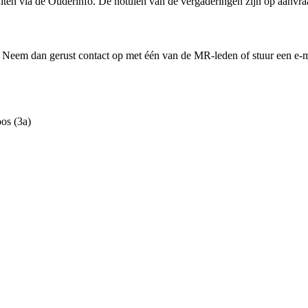
n via de Ouderinfo. De notulen van de vergaderingen zijn op aanvraa
? Neem dan gerust contact op met één van de MR-leden of stuur een 
os (3a)