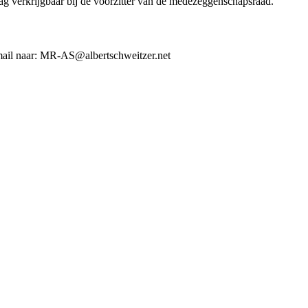
g verkrijgbaar bij de voorzitter van de medezeggenschapsraad.
e-mail naar: MR-AS@albertschweitzer.net