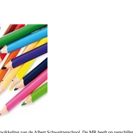
ikkeling van de Albert Schweitzerschool. De MR heeft op verschillen