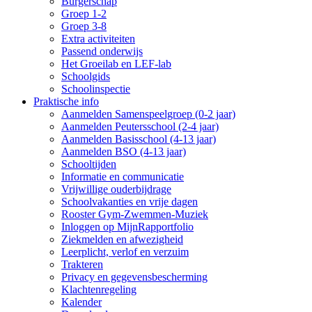
Burgerschap
Groep 1-2
Groep 3-8
Extra activiteiten
Passend onderwijs
Het Groeilab en LEF-lab
Schoolgids
Schoolinspectie
Praktische info
Aanmelden Samenspeelgroep (0-2 jaar)
Aanmelden Peutersschool (2-4 jaar)
Aanmelden Basisschool (4-13 jaar)
Aanmelden BSO (4-13 jaar)
Schooltijden
Informatie en communicatie
Vrijwillige ouderbijdrage
Schoolvakanties en vrije dagen
Rooster Gym-Zwemmen-Muziek
Inloggen op MijnRapportfolio
Ziekmelden en afwezigheid
Leerplicht, verlof en verzuim
Trakteren
Privacy en gegevensbescherming
Klachtenregeling
Kalender