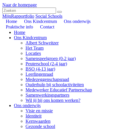
Naar de homepage
MijnRapportfolio
Social Schools
Home
Ons Kindcentrum
Ons onderwijs
Praktische info
Contact
Home
Ons Kindcentrum
Albert Schweitzer
Het Team
Locaties
Samenspeelgroep (0-2 jaar)
Peuterschool (2-4 jaar)
BSO (4-13 jaar)
Leerlingenraad
Medezeggenschapsraad
Ouderhulp bij schoolactiviteiten
Medewerker Educatief Partnerschap
Samenwerkingspartners
Wil jij bij ons komen werken?
Ons onderwijs
Visie en missie
Identiteit
Kernwaarden
Gezonde school