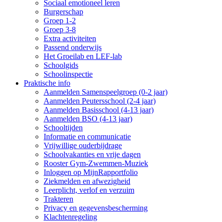
Sociaal emotioneel leren
Burgerschap
Groep 1-2
Groep 3-8
Extra activiteiten
Passend onderwijs
Het Groeilab en LEF-lab
Schoolgids
Schoolinspectie
Praktische info
Aanmelden Samenspeelgroep (0-2 jaar)
Aanmelden Peutersschool (2-4 jaar)
Aanmelden Basisschool (4-13 jaar)
Aanmelden BSO (4-13 jaar)
Schooltijden
Informatie en communicatie
Vrijwillige ouderbijdrage
Schoolvakanties en vrije dagen
Rooster Gym-Zwemmen-Muziek
Inloggen op MijnRapportfolio
Ziekmelden en afwezigheid
Leerplicht, verlof en verzuim
Trakteren
Privacy en gegevensbescherming
Klachtenregeling