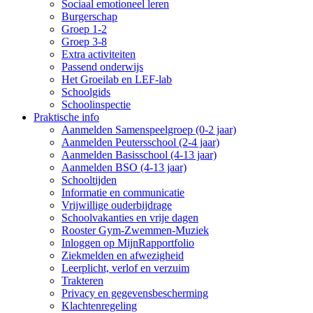
Sociaal emotioneel leren
Burgerschap
Groep 1-2
Groep 3-8
Extra activiteiten
Passend onderwijs
Het Groeilab en LEF-lab
Schoolgids
Schoolinspectie
Praktische info
Aanmelden Samenspeelgroep (0-2 jaar)
Aanmelden Peutersschool (2-4 jaar)
Aanmelden Basisschool (4-13 jaar)
Aanmelden BSO (4-13 jaar)
Schooltijden
Informatie en communicatie
Vrijwillige ouderbijdrage
Schoolvakanties en vrije dagen
Rooster Gym-Zwemmen-Muziek
Inloggen op MijnRapportfolio
Ziekmelden en afwezigheid
Leerplicht, verlof en verzuim
Trakteren
Privacy en gegevensbescherming
Klachtenregeling