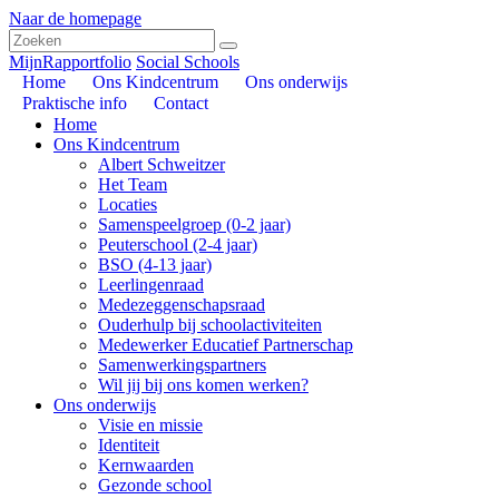
Naar de homepage
MijnRapportfolio
Social Schools
Home
Ons Kindcentrum
Ons onderwijs
Praktische info
Contact
Home
Ons Kindcentrum
Albert Schweitzer
Het Team
Locaties
Samenspeelgroep (0-2 jaar)
Peuterschool (2-4 jaar)
BSO (4-13 jaar)
Leerlingenraad
Medezeggenschapsraad
Ouderhulp bij schoolactiviteiten
Medewerker Educatief Partnerschap
Samenwerkingspartners
Wil jij bij ons komen werken?
Ons onderwijs
Visie en missie
Identiteit
Kernwaarden
Gezonde school